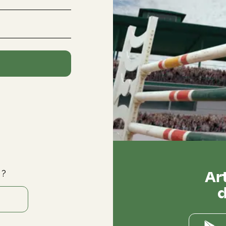
Ar
 ?
d